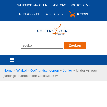
|
|
WEBSHOP 24/7 OPEN
MAIL ONS
035 695 2855
|
|
MIJN ACCOUNT
AFREKENEN
0 ITEMS
Home
»
Winkel
»
Golfhandschoenen
»
Junior
»
Under Armour
junior golfhandschoen Coolswitch wit