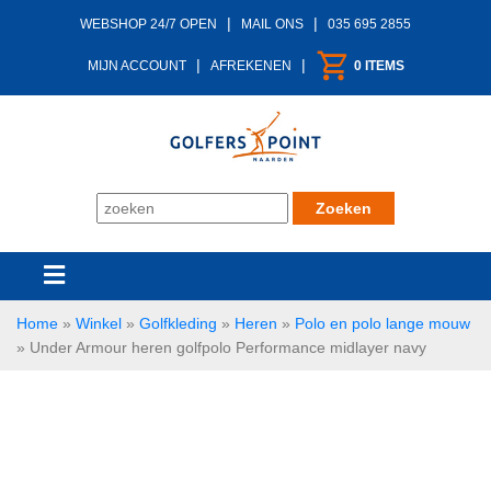
|
|
WEBSHOP 24/7 OPEN
MAIL ONS
035 695 2855
|
|
MIJN ACCOUNT
AFREKENEN
0 ITEMS
Home
»
Winkel
»
Golfkleding
»
Heren
»
Polo en polo lange mouw
»
Under Armour heren golfpolo Performance midlayer navy