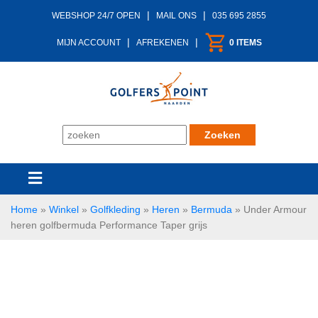
|
|
WEBSHOP 24/7 OPEN
MAIL ONS
035 695 2855
|
|
MIJN ACCOUNT
AFREKENEN
0 ITEMS
Home
»
Winkel
»
Golfkleding
»
Heren
»
Bermuda
»
Under Armour
heren golfbermuda Performance Taper grijs