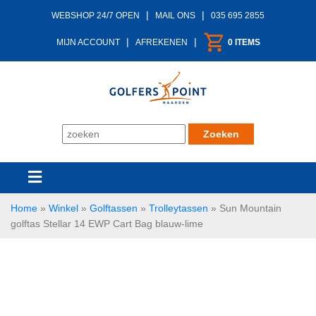
|
|
WEBSHOP 24/7 OPEN
MAIL ONS
035 695 2855
|
|
MIJN ACCOUNT
AFREKENEN
0 ITEMS
Home
»
Winkel
»
Golftassen
»
Trolleytassen
»
Sun Mountain
golftas Stellar 14 EWP Cart Bag blauw-lime