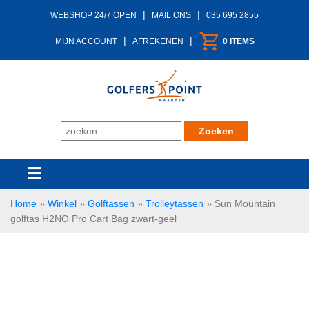
|
|
WEBSHOP 24/7 OPEN
MAIL ONS
035 695 2855
|
|
MIJN ACCOUNT
AFREKENEN
0 ITEMS
Home
»
Winkel
»
Golftassen
»
Trolleytassen
»
Sun Mountain
golftas H2NO Pro Cart Bag zwart-geel