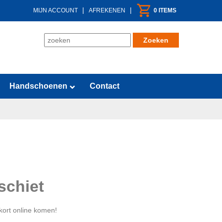
|
|
MIJN ACCOUNT
AFREKENEN
0 ITEMS
Handschoenen
Contact
schiet
kort online komen!