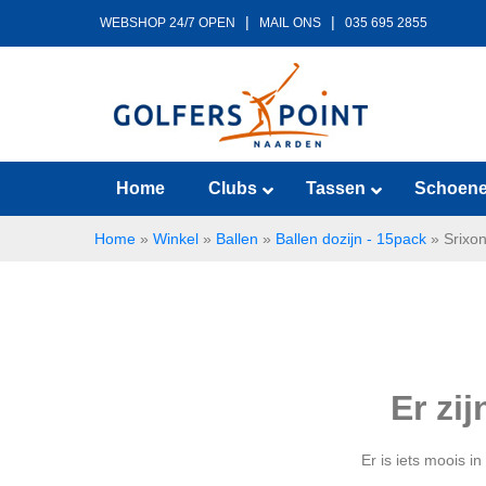
|
|
WEBSHOP 24/7 OPEN
MAIL ONS
035 695 2855
Home
Clubs
Tassen
Schoen
Home
»
Winkel
»
Ballen
»
Ballen dozijn - 15pack
»
Srixon
Er zi
Er is iets moois 