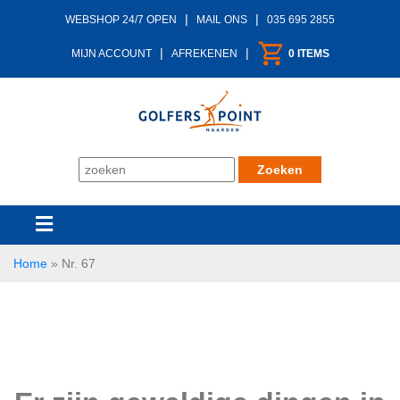
|
|
WEBSHOP 24/7 OPEN
MAIL ONS
035 695 2855
|
|
MIJN ACCOUNT
AFREKENEN
0 ITEMS
Home
»
Nr. 67