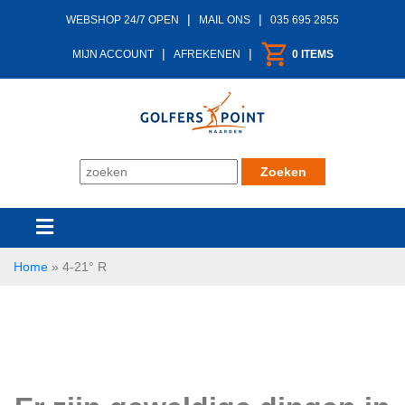
|
|
WEBSHOP 24/7 OPEN
MAIL ONS
035 695 2855
|
|
MIJN ACCOUNT
AFREKENEN
0 ITEMS
Home
»
4-21° R