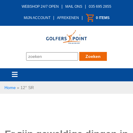
|
|
WEBSHOP 24/7 OPEN
MAIL ONS
035 695 2855
|
|
MIJN ACCOUNT
AFREKENEN
0 ITEMS
Home
»
12° SR