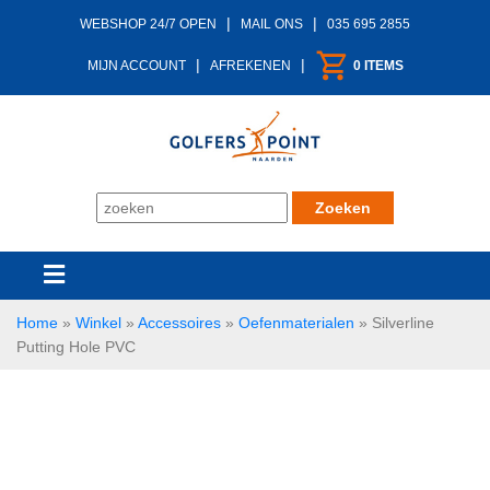
|
|
WEBSHOP 24/7 OPEN
MAIL ONS
035 695 2855
|
|
MIJN ACCOUNT
AFREKENEN
0 ITEMS
Home
»
Winkel
»
Accessoires
»
Oefenmaterialen
»
Silverline
Putting Hole PVC