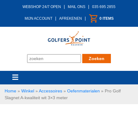
|
|
WEBSHOP 24/7 OPEN
MAIL ONS
035 695 2855
|
|
MIJN ACCOUNT
AFREKENEN
0 ITEMS
Home
»
Winkel
»
Accessoires
»
Oefenmaterialen
»
Pro Golf
Slagnet A-kwaliteit wit 3×3 meter