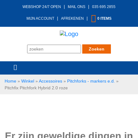
|
|
WEBSHOP 24/7 OPEN
MAIL ONS
035 695 2855
|
|
MIJN ACCOUNT
AFREKENEN
0 ITEMS
Home
»
Winkel
»
Accessoires
»
Pitchforks - markers e.d.
»
Pitchfix Pitchfork Hybrid 2.0 roze
Er zijn geweldige dingen in