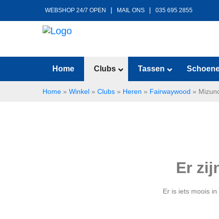
|
|
WEBSHOP 24/7 OPEN
MAIL ONS
035 695 2855
Home
Clubs
Tassen
Schoen
Home
»
Winkel
»
Clubs
»
Heren
»
Fairwaywood
»
Mizun
Er zi
Er is iets moois 