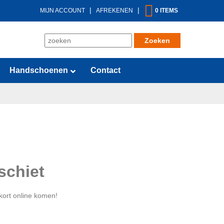
|
|
MIJN ACCOUNT
AFREKENEN
0 ITEMS
Handschoenen
Contact
schiet
kort online komen!