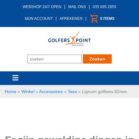
|
|
WEBSHOP 24/7 OPEN
MAIL ONS
035 695 2855
|
|
MIJN ACCOUNT
AFREKENEN
0 ITEMS
Home
»
Winkel
»
Accessoires
»
Tees
»
Lignum golftees 82mm