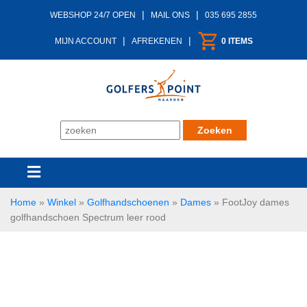
|
|
WEBSHOP 24/7 OPEN
MAIL ONS
035 695 2855
|
|
MIJN ACCOUNT
AFREKENEN
0 ITEMS
Home
»
Winkel
»
Golfhandschoenen
»
Dames
»
FootJoy dames
golfhandschoen Spectrum leer rood