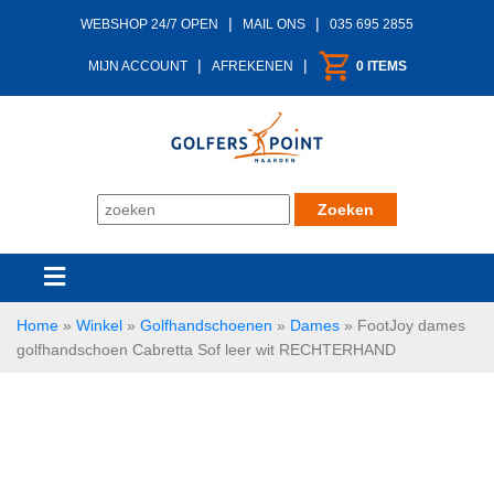
|
|
WEBSHOP 24/7 OPEN
MAIL ONS
035 695 2855
|
|
MIJN ACCOUNT
AFREKENEN
0 ITEMS
Home
»
Winkel
»
Golfhandschoenen
»
Dames
»
FootJoy dames
golfhandschoen Cabretta Sof leer wit RECHTERHAND