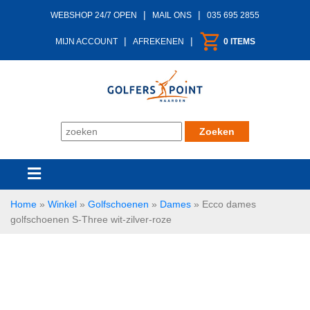
|
|
WEBSHOP 24/7 OPEN
MAIL ONS
035 695 2855
|
|
MIJN ACCOUNT
AFREKENEN
0 ITEMS
Home
»
Winkel
»
Golfschoenen
»
Dames
»
Ecco dames
golfschoenen S-Three wit-zilver-roze