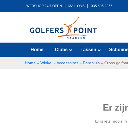
|
|
WEBSHOP 24/7 OPEN
MAIL ONS
035 695 2855
Home
Clubs
Tassen
Schoen
Home
»
Winkel
»
Accessoires
»
Paraplu's
»
Cross golfpa
Er zi
Er is iets moois 