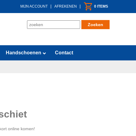
|
|
MIJN ACCOUNT
AFREKENEN
0 ITEMS
Handschoenen
Contact
schiet
kort online komen!