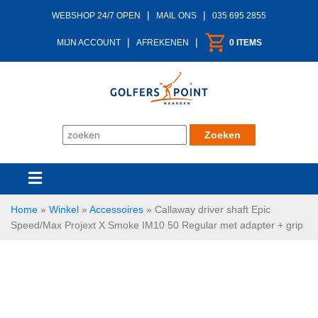
|
|
WEBSHOP 24/7 OPEN
MAIL ONS
035 695 2855
|
|
MIJN ACCOUNT
AFREKENEN
0 ITEMS
Home
»
Winkel
»
Accessoires
»
Callaway driver shaft Epic
Speed/Max Projext X Smoke IM10 50 Regular met adapter + grip