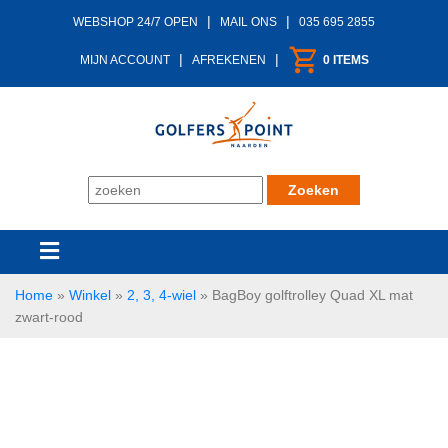
|
|
WEBSHOP 24/7 OPEN
MAIL ONS
035 695 2855
|
|
MIJN ACCOUNT
AFREKENEN
0 ITEMS
Home
»
Winkel
»
2, 3, 4-wiel
»
BagBoy golftrolley Quad XL mat
zwart-rood